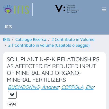
IRIS
IRIS
Catalogo Ricerca
2 Contributo in Volume
2.1 Contributo in volume (Capitolo o Saggio)
SOIL PLANT N-P-K RELATIONSHIPS
AS AFFECTED BY REDUCED INPUT
OF MINERAL AND ORGANO-
MINERAL FERTILIZERS
BUONDONNO, Andrea
;
COPPOLA, Elio
;
1994