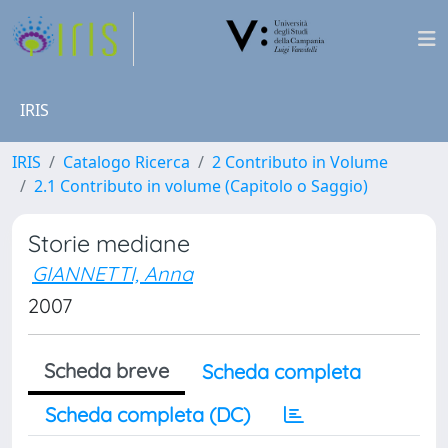
IRIS
IRIS
Catalogo Ricerca
2 Contributo in Volume
2.1 Contributo in volume (Capitolo o Saggio)
Storie mediane
GIANNETTI, Anna
2007
Scheda breve
Scheda completa
Scheda completa (DC)