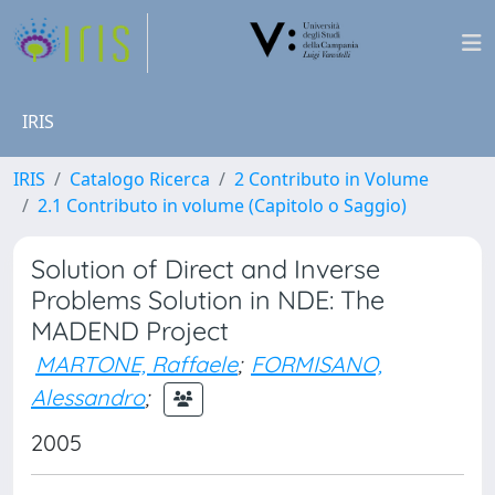
IRIS
IRIS
Catalogo Ricerca
2 Contributo in Volume
2.1 Contributo in volume (Capitolo o Saggio)
Solution of Direct and Inverse
Problems Solution in NDE: The
MADEND Project
MARTONE, Raffaele
;
FORMISANO,
Alessandro
;
2005