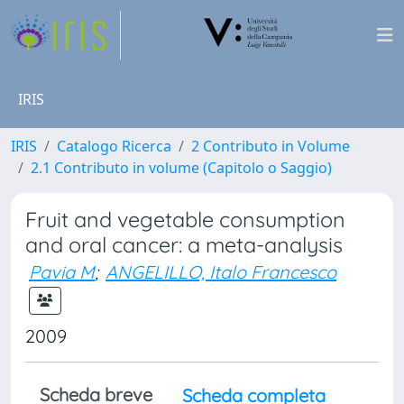
IRIS
IRIS
Catalogo Ricerca
2 Contributo in Volume
2.1 Contributo in volume (Capitolo o Saggio)
Fruit and vegetable consumption
and oral cancer: a meta-analysis
Pavia M
;
ANGELILLO, Italo Francesco
2009
Scheda breve
Scheda completa