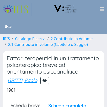
IRIS
IRIS
Catalogo Ricerca
2 Contributo in Volume
2.1 Contributo in volume (Capitolo o Saggio)
Fattori terapeutici in un trattamento
psicoterapico breve ad
orientamento psicoanalitico
GRITTI, Paolo
1981
Scheda breve
Scheda completa