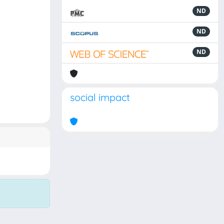
ND
ND
ND
social impact