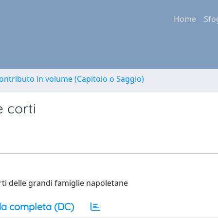
Home
Sfo
ontributo in volume (Capitolo o Saggio)
 corti
orti delle grandi famiglie napoletane
a completa (DC)