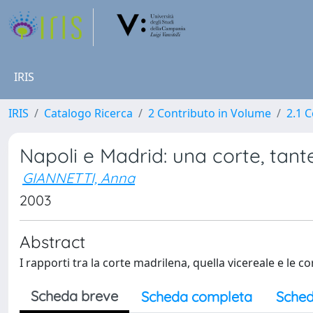
IRIS
IRIS
Catalogo Ricerca
2 Contributo in Volume
2.1 C
Napoli e Madrid: una corte, tante
GIANNETTI, Anna
2003
Abstract
I rapporti tra la corte madrilena, quella vicereale e le c
Scheda breve
Scheda completa
Sched