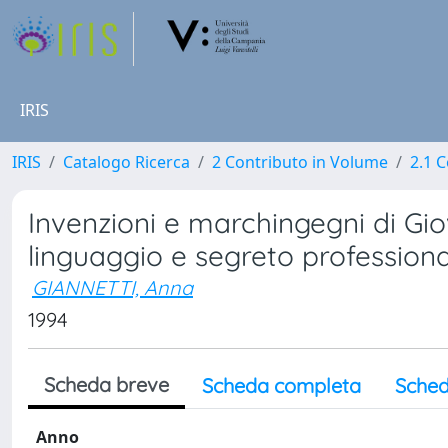
IRIS
IRIS
Catalogo Ricerca
2 Contributo in Volume
2.1 C
Invenzioni e marchingegni di Gio
linguaggio e segreto professiona
GIANNETTI, Anna
1994
Scheda breve
Scheda completa
Sched
Anno