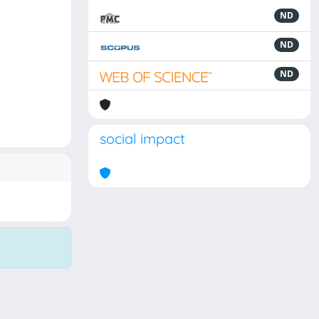
ND
ND
ND
social impact