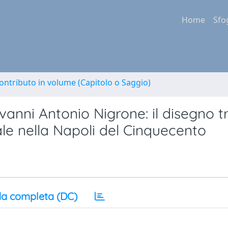
Home
Sfo
ontributo in volume (Capitolo o Saggio)
vanni Antonio Nigrone: il disegno t
le nella Napoli del Cinquecento
a completa (DC)