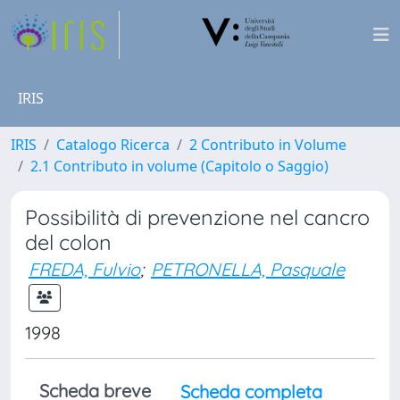
IRIS
IRIS
Catalogo Ricerca
2 Contributo in Volume
2.1 Contributo in volume (Capitolo o Saggio)
Possibilità di prevenzione nel cancro
del colon
FREDA, Fulvio
;
PETRONELLA, Pasquale
1998
Scheda breve
Scheda completa