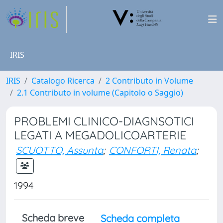
IRIS
IRIS
Catalogo Ricerca
2 Contributo in Volume
2.1 Contributo in volume (Capitolo o Saggio)
PROBLEMI CLINICO-DIAGNSOTICI
LEGATI A MEGADOLICOARTERIE
SCUOTTO, Assunta
;
CONFORTI, Renata
;
1994
Scheda breve
Scheda completa