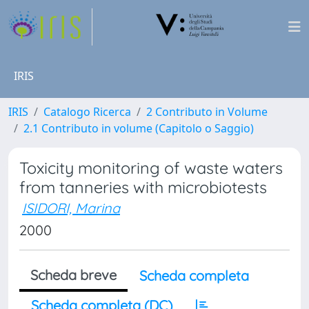
IRIS
IRIS
Catalogo Ricerca
2 Contributo in Volume
2.1 Contributo in volume (Capitolo o Saggio)
Toxicity monitoring of waste waters
from tanneries with microbiotests
ISIDORI, Marina
2000
Scheda breve
Scheda completa
Scheda completa (DC)