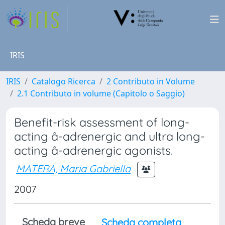
IRIS
IRIS
Catalogo Ricerca
2 Contributo in Volume
2.1 Contributo in volume (Capitolo o Saggio)
Benefit-risk assessment of long-
acting â-adrenergic and ultra long-
acting â-adrenergic agonists.
MATERA, Maria Gabriella
2007
Scheda breve
Scheda completa