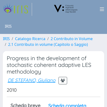
IRIS
IRIS
Catalogo Ricerca
2 Contributo in Volume
2.1 Contributo in volume (Capitolo o Saggio)
Progress in the development of
stochastic coherent adaptive LES
methodology
DE STEFANO, Giuliano
2010
Scheda breve
Scheda completa