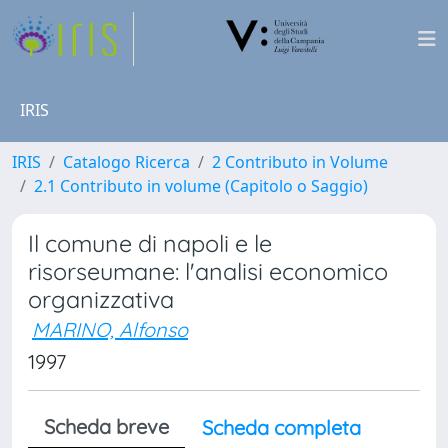
IRIS
IRIS
Catalogo Ricerca
2 Contributo in Volume
2.1 Contributo in volume (Capitolo o Saggio)
Il comune di napoli e le
risorseumane: l'analisi economico
organizzativa
MARINO, Alfonso
1997
Scheda breve
Scheda completa