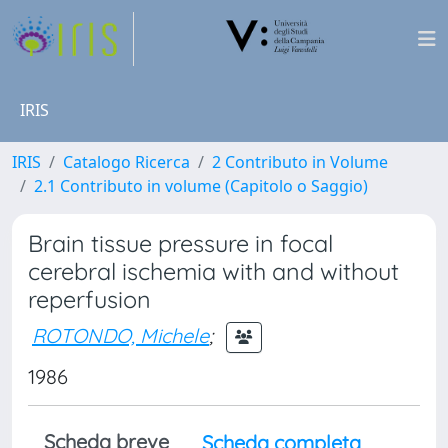
IRIS
IRIS
Catalogo Ricerca
2 Contributo in Volume
2.1 Contributo in volume (Capitolo o Saggio)
Brain tissue pressure in focal
cerebral ischemia with and without
reperfusion
ROTONDO, Michele
;
1986
Scheda breve
Scheda completa