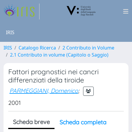
IRIS
IRIS
Catalogo Ricerca
2 Contributo in Volume
2.1 Contributo in volume (Capitolo o Saggio)
Fattori prognostici nei cancri
differenziati della tiroide
PARMEGGIANI, Domenico
;
2001
Scheda breve
Scheda completa