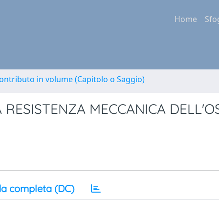
Home
Sfo
ontributo in volume (Capitolo o Saggio)
 RESISTENZA MECCANICA DELL'O
a completa (DC)