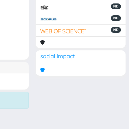
ND
ND
ND
social impact