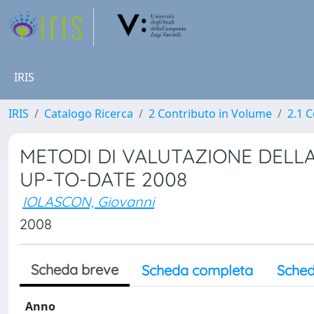
IRIS
IRIS
Catalogo Ricerca
2 Contributo in Volume
2.1 C
METODI DI VALUTAZIONE DELLA
UP-TO-DATE 2008
IOLASCON, Giovanni
2008
Scheda breve
Scheda completa
Sched
Anno