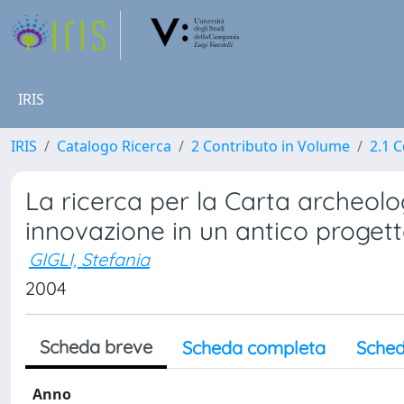
IRIS
IRIS
Catalogo Ricerca
2 Contributo in Volume
2.1 C
La ricerca per la Carta archeolo
innovazione in un antico proget
GIGLI, Stefania
2004
Scheda breve
Scheda completa
Sched
Anno