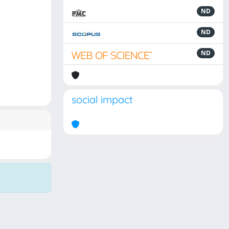
ND
ND
ND
social impact