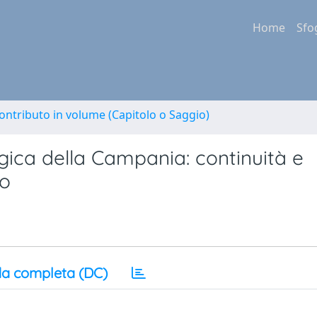
Home
Sfo
ontributo in volume (Capitolo o Saggio)
gica della Campania: continuità e
to
a completa (DC)