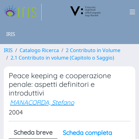
IRIS
IRIS
Catalogo Ricerca
2 Contributo in Volume
2.1 Contributo in volume (Capitolo o Saggio)
Peace keeping e cooperazione
penale: aspetti definitori e
introduttivi
MANACORDA, Stefano
2004
Scheda breve
Scheda completa