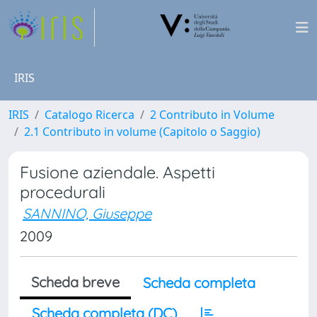
IRIS
IRIS
Catalogo Ricerca
2 Contributo in Volume
2.1 Contributo in volume (Capitolo o Saggio)
Fusione aziendale. Aspetti
procedurali
SANNINO, Giuseppe
2009
Scheda breve
Scheda completa
Scheda completa (DC)