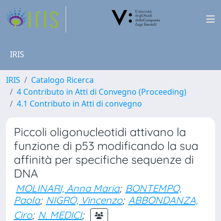
IRIS
IRIS
Catalogo Ricerca
4 Contributo in Atti di Convegno (Proceeding)
4.1 Contributo in Atti di convegno
Piccoli oligonucleotidi attivano la
funzione di p53 modificando la sua
affinità per specifiche sequenze di
DNA
MOLINARI, Anna Maria
;
BONTEMPO,
Paola
;
NIGRO, Vincenzo
;
ABBONDANZA,
Ciro
;
N. MEDICI
;