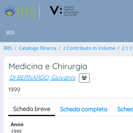
IRIS
IRIS
Catalogo Ricerca
2 Contributo in Volume
2.1 C
Medicina e Chirurgia
DI BERNARDO, Giovanni
1999
Scheda breve
Scheda completa
Sched
Anno
1999