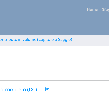
Home
Sfo
ontributo in volume (Capitolo o Saggio)
a completa (DC)