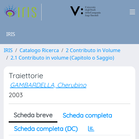
IRIS
IRIS
Catalogo Ricerca
2 Contributo in Volume
2.1 Contributo in volume (Capitolo o Saggio)
Traiettorie
GAMBARDELLA, Cherubino
2003
Scheda breve
Scheda completa
Scheda completa (DC)