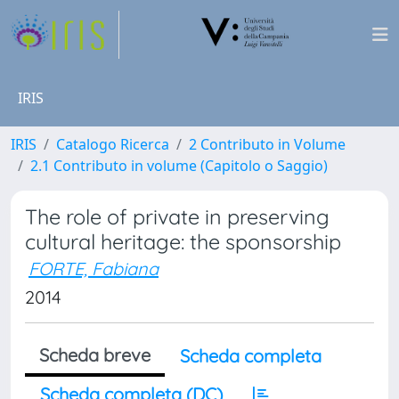
IRIS
IRIS
Catalogo Ricerca
2 Contributo in Volume
2.1 Contributo in volume (Capitolo o Saggio)
The role of private in preserving
cultural heritage: the sponsorship
FORTE, Fabiana
2014
Scheda breve
Scheda completa
Scheda completa (DC)