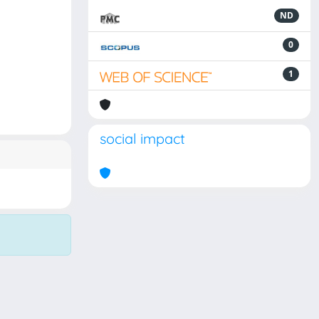
ND
0
1
social impact