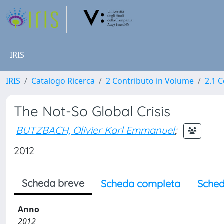
IRIS
IRIS
Catalogo Ricerca
2 Contributo in Volume
2.1 C
The Not-So Global Crisis
BUTZBACH, Olivier Karl Emmanuel
;
2012
Scheda breve
Scheda completa
Sched
Anno
2012