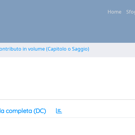
Home
Sfo
ontributo in volume (Capitolo o Saggio)
a completa (DC)