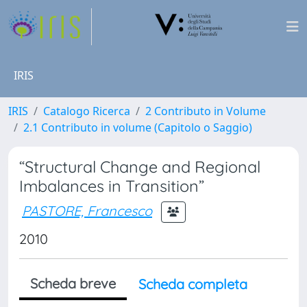
IRIS
IRIS
Catalogo Ricerca
2 Contributo in Volume
2.1 Contributo in volume (Capitolo o Saggio)
“Structural Change and Regional
Imbalances in Transition”
PASTORE, Francesco
2010
Scheda breve
Scheda completa