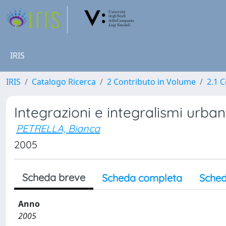
IRIS
IRIS
Catalogo Ricerca
2 Contributo in Volume
2.1 C
Integrazioni e integralismi urban
PETRELLA, Bianca
2005
Scheda breve
Scheda completa
Sched
Anno
2005