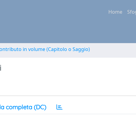
Home
Sfo
ontributo in volume (Capitolo o Saggio)
i
a completa (DC)