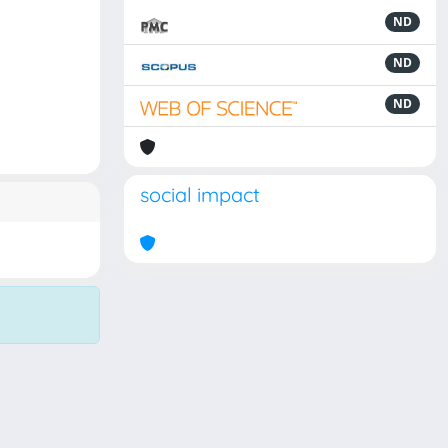
ND
ND
ND
social impact