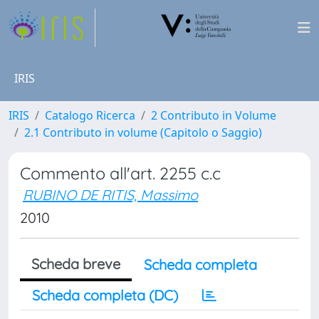
IRIS
IRIS
Catalogo Ricerca
2 Contributo in Volume
2.1 Contributo in volume (Capitolo o Saggio)
Commento all'art. 2255 c.c
RUBINO DE RITIS, Massimo
2010
Scheda breve
Scheda completa
Scheda completa (DC)