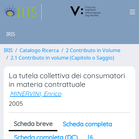
IRIS
IRIS
Catalogo Ricerca
2 Contributo in Volume
2.1 Contributo in volume (Capitolo o Saggio)
La tutela collettiva dei consumatori
in materia contrattuale
MINERVINI, Enrico
2005
Scheda breve
Scheda completa
Scheda completa (DC)