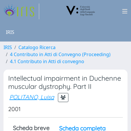
IRIS
IRIS
Catalogo Ricerca
4 Contributo in Atti di Convegno (Proceeding)
4.1 Contributo in Atti di convegno
Intellectual impairment in Duchenne
muscular dystrophy. Part II
POLITANO, Luisa
2001
Scheda breve
Scheda completa