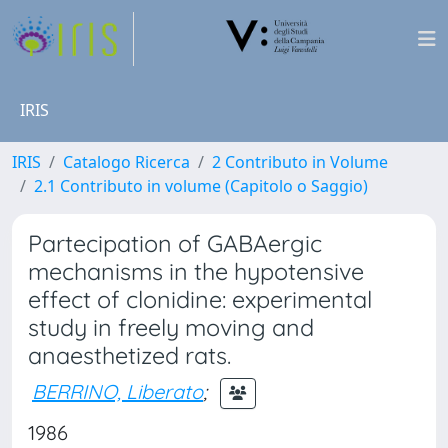
IRIS
IRIS
Catalogo Ricerca
2 Contributo in Volume
2.1 Contributo in volume (Capitolo o Saggio)
Partecipation of GABAergic
mechanisms in the hypotensive
effect of clonidine: experimental
study in freely moving and
anaesthetized rats.
BERRINO, Liberato
;
1986