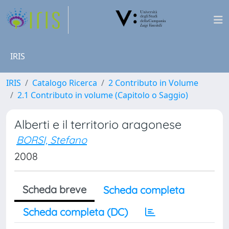
IRIS
IRIS
Catalogo Ricerca
2 Contributo in Volume
2.1 Contributo in volume (Capitolo o Saggio)
Alberti e il territorio aragonese
BORSI, Stefano
2008
Scheda breve
Scheda completa
Scheda completa (DC)