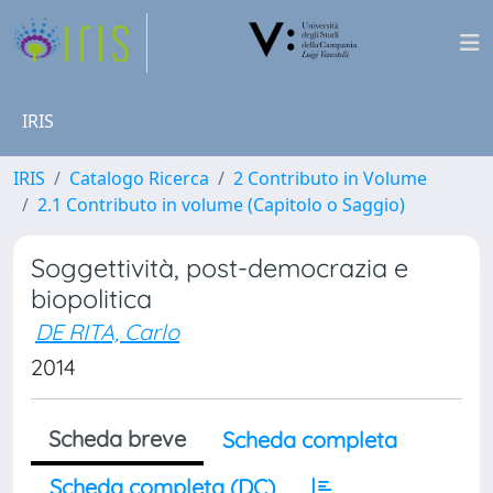
IRIS
IRIS
Catalogo Ricerca
2 Contributo in Volume
2.1 Contributo in volume (Capitolo o Saggio)
Soggettività, post-democrazia e
biopolitica
DE RITA, Carlo
2014
Scheda breve
Scheda completa
Scheda completa (DC)