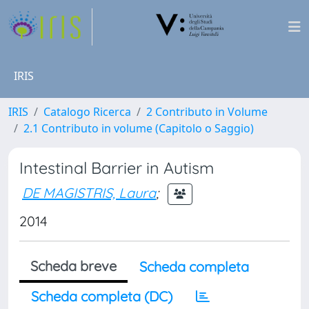
IRIS
IRIS
Catalogo Ricerca
2 Contributo in Volume
2.1 Contributo in volume (Capitolo o Saggio)
Intestinal Barrier in Autism
DE MAGISTRIS, Laura
;
2014
Scheda breve
Scheda completa
Scheda completa (DC)