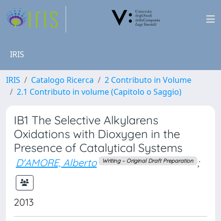
IRIS
IRIS
Catalogo Ricerca
2 Contributo in Volume
2.1 Contributo in volume (Capitolo o Saggio)
IB1 The Selective Alkylarens
Oxidations with Dioxygen in the
Presence of Catalytical Systems
D'AMORE, Alberto
;
Writing – Original Draft Preparation
2013