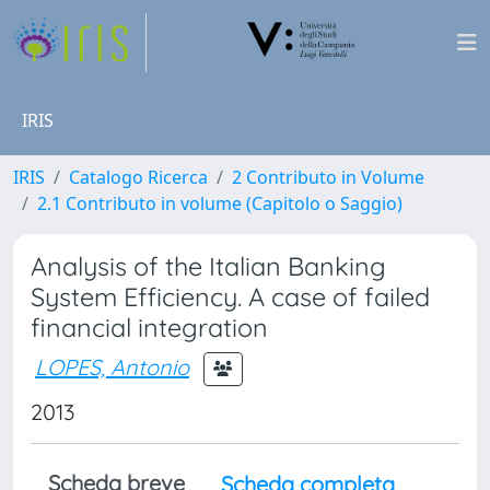
IRIS
IRIS
Catalogo Ricerca
2 Contributo in Volume
2.1 Contributo in volume (Capitolo o Saggio)
Analysis of the Italian Banking
System Efficiency. A case of failed
financial integration
LOPES, Antonio
2013
Scheda breve
Scheda completa