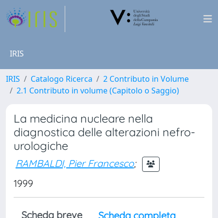
IRIS
IRIS
Catalogo Ricerca
2 Contributo in Volume
2.1 Contributo in volume (Capitolo o Saggio)
La medicina nucleare nella
diagnostica delle alterazioni nefro-
urologiche
RAMBALDI, Pier Francesco
;
1999
Scheda breve
Scheda completa