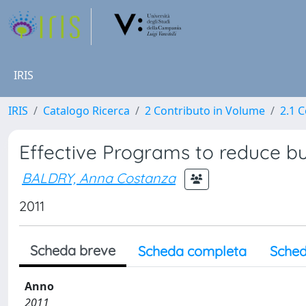
IRIS
IRIS
Catalogo Ricerca
2 Contributo in Volume
2.1 C
Effective Programs to reduce bu
BALDRY, Anna Costanza
2011
Scheda breve
Scheda completa
Sched
Anno
2011