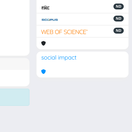
ND
ND
ND
social impact