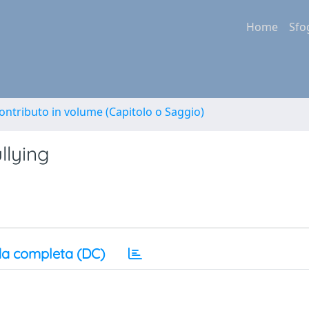
Home
Sfo
ontributo in volume (Capitolo o Saggio)
llying
a completa (DC)