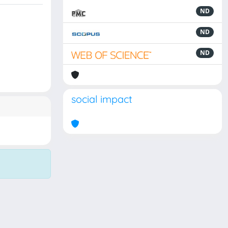
ND
ND
ND
social impact