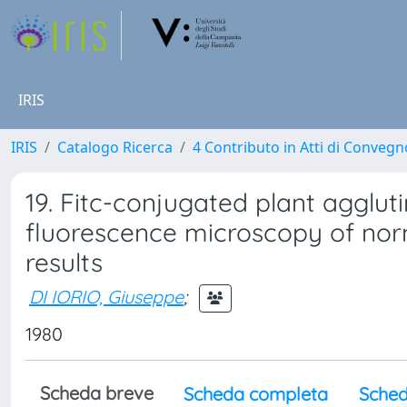
IRIS
IRIS
Catalogo Ricerca
4 Contributo in Atti di Conveg
19. Fitc-conjugated plant aggluti
fluorescence microscopy of nor
results
DI IORIO, Giuseppe
;
1980
Scheda breve
Scheda completa
Sched