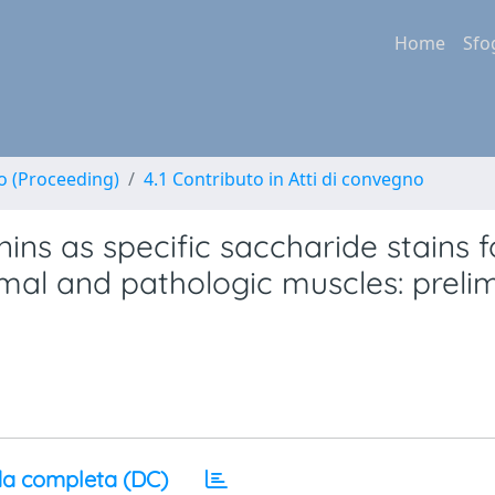
Home
Sfo
no (Proceeding)
4.1 Contributo in Atti di convegno
nins as specific saccharide stains f
mal and pathologic muscles: preli
a completa (DC)