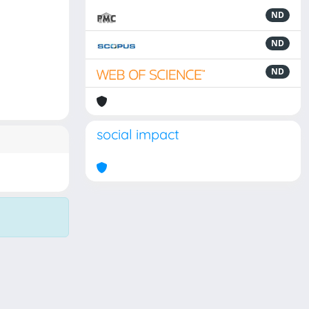
ND
ND
ND
social impact