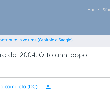
Home
Sfo
ontributo in volume (Capitolo o Saggio)
ure del 2004. Otto anni dopo
a completa (DC)