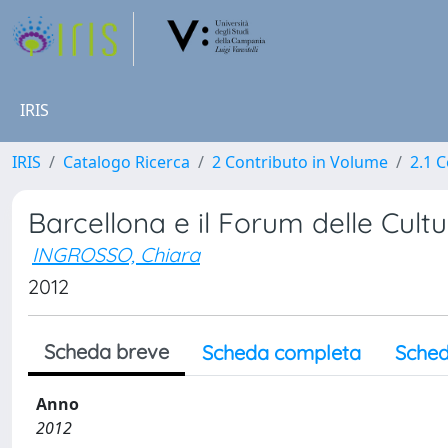
IRIS
IRIS
Catalogo Ricerca
2 Contributo in Volume
2.1 C
Barcellona e il Forum delle Cult
INGROSSO, Chiara
2012
Scheda breve
Scheda completa
Sched
Anno
2012