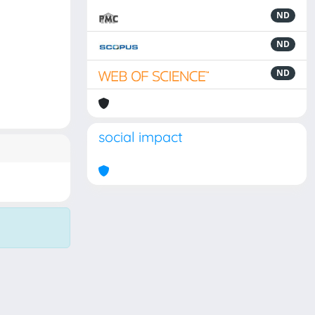
ND
ND
ND
social impact