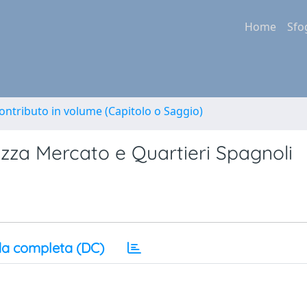
Home
Sfo
ontributo in volume (Capitolo o Saggio)
iazza Mercato e Quartieri Spagnoli
a completa (DC)