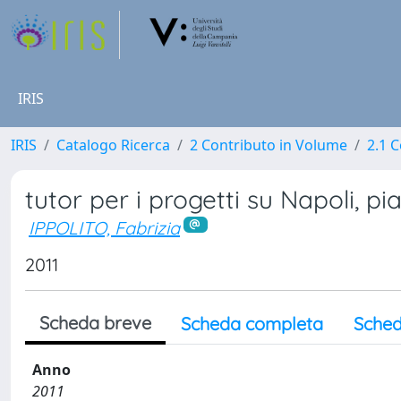
IRIS
IRIS
Catalogo Ricerca
2 Contributo in Volume
2.1 C
tutor per i progetti su Napoli, p
IPPOLITO, Fabrizia
2011
Scheda breve
Scheda completa
Sched
Anno
2011