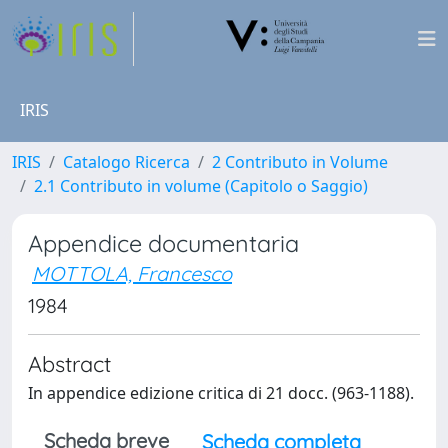
IRIS
IRIS
Catalogo Ricerca
2 Contributo in Volume
2.1 Contributo in volume (Capitolo o Saggio)
Appendice documentaria
MOTTOLA, Francesco
1984
Abstract
In appendice edizione critica di 21 docc. (963-1188).
Scheda breve
Scheda completa