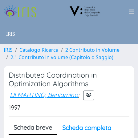
IRIS
IRIS
Catalogo Ricerca
2 Contributo in Volume
2.1 Contributo in volume (Capitolo o Saggio)
Distributed Coordination in
Optimization Algorithms
DI MARTINO, Beniamino
;
1997
Scheda breve
Scheda completa