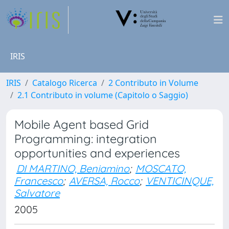
IRIS
IRIS
Catalogo Ricerca
2 Contributo in Volume
2.1 Contributo in volume (Capitolo o Saggio)
Mobile Agent based Grid
Programming: integration
opportunities and experiences
DI MARTINO, Beniamino
;
MOSCATO,
Francesco
;
AVERSA, Rocco
;
VENTICINQUE,
Salvatore
2005