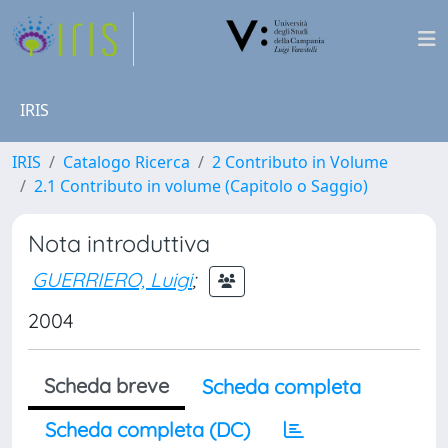
IRIS
IRIS
Catalogo Ricerca
2 Contributo in Volume
2.1 Contributo in volume (Capitolo o Saggio)
Nota introduttiva
GUERRIERO, Luigi
;
2004
Scheda breve
Scheda completa
Scheda completa (DC)