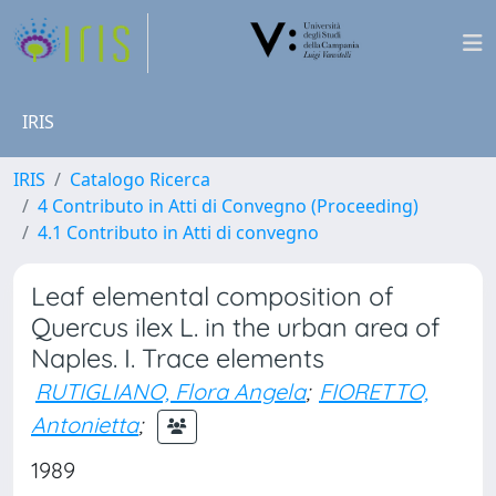
IRIS
IRIS
Catalogo Ricerca
4 Contributo in Atti di Convegno (Proceeding)
4.1 Contributo in Atti di convegno
Leaf elemental composition of
Quercus ilex L. in the urban area of
Naples. I. Trace elements
RUTIGLIANO, Flora Angela
;
FIORETTO,
Antonietta
;
1989