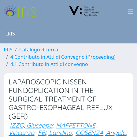
IRIS
IRIS
Catalogo Ricerca
4 Contributo in Atti di Convegno (Proceeding)
4.1 Contributo in Atti di convegno
LAPAROSCOPIC NISSEN
FUNDOPLICATION IN THE
SURGICAL TREATMENT OF
GASTRO-ESOPHAGEAL REFLUX
(GER)
IZZO, Giuseppe
;
MAFFETTONE,
Vincenzo
;
FEI, Landino
;
COSENZA, Angelo
;