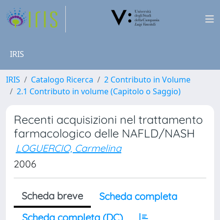
IRIS
IRIS
Catalogo Ricerca
2 Contributo in Volume
2.1 Contributo in volume (Capitolo o Saggio)
Recenti acquisizioni nel trattamento
farmacologico delle NAFLD/NASH
LOGUERCIO, Carmelina
2006
Scheda breve
Scheda completa
Scheda completa (DC)