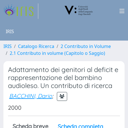
IRIS
IRIS
Catalogo Ricerca
2 Contributo in Volume
2.1 Contributo in volume (Capitolo o Saggio)
Adattamento dei genitori al deficit e
rappresentazione del bambino
audioleso. Un contributo di ricerca
BACCHINI, Dario
;
2000
Scheda breve
Scheda completa