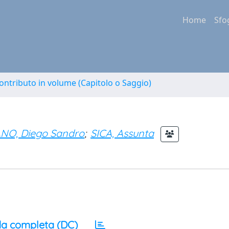
Home
Sfo
ontributo in volume (Capitolo o Saggio)
NO, Diego Sandro
;
SICA, Assunta
a completa (DC)