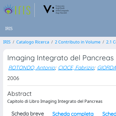
IRIS
IRIS
Catalogo Ricerca
2 Contributo in Volume
2.1 C
Imaging Integrato del Pancreas
ROTONDO, Antonio
;
CIOCE, Fabrizio
;
GIORDA
2006
Abstract
Capitolo di Libro Imaging Integrato del Pancreas
Scheda breve
Scheda completa
Sched