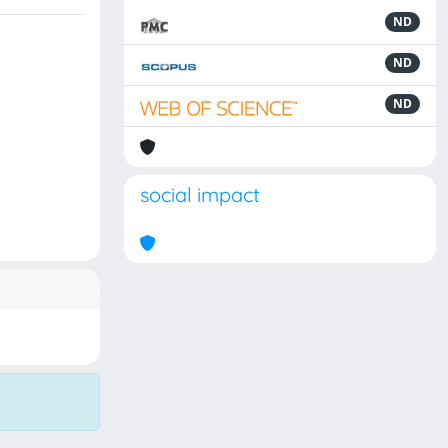
ND
ND
ND
social impact