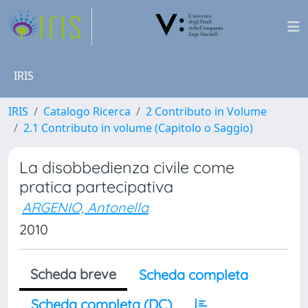
IRIS
IRIS
Catalogo Ricerca
2 Contributo in Volume
2.1 Contributo in volume (Capitolo o Saggio)
La disobbedienza civile come
pratica partecipativa
ARGENIO, Antonella
2010
Scheda breve
Scheda completa
Scheda completa (DC)